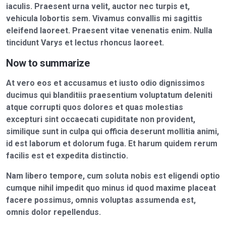
iaculis. Praesent urna velit, auctor nec turpis et,
vehicula lobortis sem. Vivamus convallis mi sagittis
eleifend laoreet. Praesent vitae venenatis enim. Nulla
tincidunt Varys et lectus rhoncus laoreet.
Now to summarize
At vero eos et accusamus et iusto odio dignissimos
ducimus qui blanditiis praesentium voluptatum deleniti
atque corrupti quos dolores et quas molestias
excepturi sint occaecati cupiditate non provident,
similique sunt in culpa qui officia deserunt mollitia animi,
id est laborum et dolorum fuga. Et harum quidem rerum
facilis est et expedita distinctio.
Nam libero tempore, cum soluta nobis est eligendi optio
cumque nihil impedit quo minus id quod maxime placeat
facere possimus, omnis voluptas assumenda est,
omnis dolor repellendus.