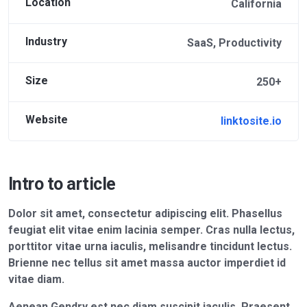
Location
California
Industry
SaaS, Productivity
Size
250+
Website
linktosite.io
Intro to article
Dolor sit amet, consectetur adipiscing elit. Phasellus
feugiat elit vitae enim lacinia semper. Cras nulla lectus,
porttitor vitae urna iaculis, melisandre tincidunt lectus.
Brienne nec tellus sit amet massa auctor imperdiet id
vitae diam.
Aenean Gendry est nec diam suscipit iaculis. Praesent